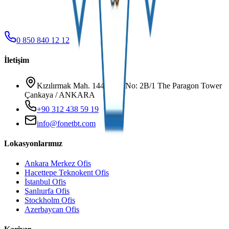
0 850 840 12 12
İletişim
Kızılırmak Mah. 1445. Sk. No: 2B/1 The Paragon Tower
Çankaya / ANKARA
+90 312 438 59 19
info@fonetbt.com
Lokasyonlarımız
Ankara Merkez Ofis
Hacettepe Teknokent Ofis
İstanbul Ofis
Şanlıurfa Ofis
Stockholm Ofis
Azerbaycan Ofis