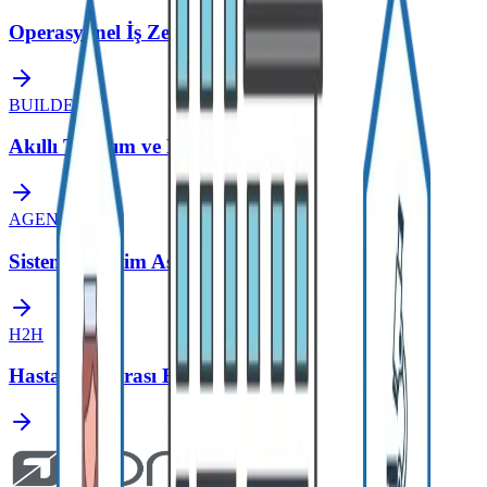
Operasyonel İş Zekası
BUILDER
Akıllı Tasarım ve Modelleme Aracı
AGENT
Sistem Yönetim Asistanı
H2H
Hastaneler Arası Entegrasyon