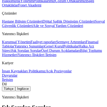
Hakkımızda
Yönetim
Politikalarımız
Çözüm Ortaklarımız
Bağlı
Ortaklıklar
Fonet Akademi
Çözümler
Hastane Bilişim Çözümleri
Dijital Sağlık Dönüşüm Çözümleri
Sosyal
Güvenlik Çözümleri
Aile ve Sosyal Yardım Çözümleri
Yatırımcı İlişkileri
Kurumsal Yönetim
Faaliyet raporları
Sermaye Artırımları
Finansal
Tablolar
Yatırımcı Sunumları
Genel Kurul
Politikalar
Halka Arz
Süreci
Sık Sorulan Sorular
Özel Durum Açıklamaları
Bilgi Toplumu
Hizmetleri
Yatırımcı İlişkileri İletişim
Kariyer
İnsan Kaynakları Politikamız
Açık Pozisyonlar
Duyurular
İletişim
Dil
Türkçe
İngilizce
Yatırımcı İlişkileri