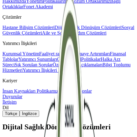
Hakkımızda
Yönetim
Politikalarımız
Çözüm Ortaklarımız
Bağlı
Ortaklıklar
Fonet Akademi
Çözümler
Hastane Bilişim Çözümleri
Dijital Sağlık Dönüşüm Çözümleri
Sosyal
Güvenlik Çözümleri
Aile ve Sosyal Yardım Çözümleri
Yatırımcı İlişkileri
Kurumsal Yönetim
Faaliyet raporları
Sermaye Artırımları
Finansal
Tablolar
Yatırımcı Sunumları
Genel Kurul
Politikalar
Halka Arz
Süreci
Sık Sorulan Sorular
Özel Durum Açıklamaları
Bilgi Toplumu
Hizmetleri
Yatırımcı İlişkileri İletişim
Kariyer
İnsan Kaynakları Politikamız
Açık Pozisyonlar
Duyurular
İletişim
Dil
Türkçe
İngilizce
Dijital Sağlık Dönüşüm Çözümleri