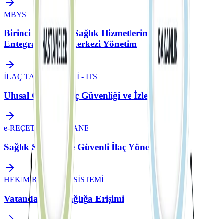
MBYS
Birinci Basamak Sağlık Hizmetlerinde Tam
Entegrasyon ve Merkezi Yönetim
İLAÇ TAKİP SİSTEMİ - ITS
Ulusal Ölçekte İlaç Güvenliği ve İzlenebilirlik
e-REÇETE ve e-ECZANE
Sağlık Sisteminde Güvenli İlaç Yönetimi
HEKİM RANDEVU SİSTEMİ
Vatandaşların Sağlığa Erişimi