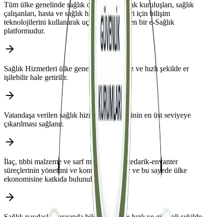
Tüm ülke genelinde sağlık otoriteleri, sağlık kuruluşları, sağlık
çalışanları, hasta ve sağlık hizmeti süreçleri için bilişim
teknolojilerini kullanarak uçtan uca yöneten bir e-Sağlık
platformudur.
Sağlık Hizmetleri ülke genelinde kesintisiz ve hızlı şekilde er
işilebilir hale getirilir.
Vatandaşa verilen sağlık hizmetleri kalitesinin en üst seviyeye
çıkarılması sağlanır.
İlaç, tıbbi malzeme ve sarf malzemelerin tedarik-envanter
süreçlerinin yönetimi ve kontrolü sağlanır ve bu sayede ülke
ekonomisine katkıda bulunul ur.
Sağlık paydaşları arasında bilgi paylaşımı hızlı ve güvenli şekilde