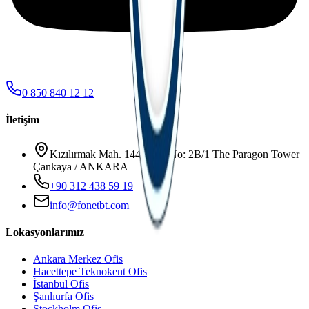
0 850 840 12 12
İletişim
Kızılırmak Mah. 1445. Sk. No: 2B/1 The Paragon Tower
Çankaya / ANKARA
+90 312 438 59 19
info@fonetbt.com
Lokasyonlarımız
Ankara Merkez Ofis
Hacettepe Teknokent Ofis
İstanbul Ofis
Şanlıurfa Ofis
Stockholm Ofis