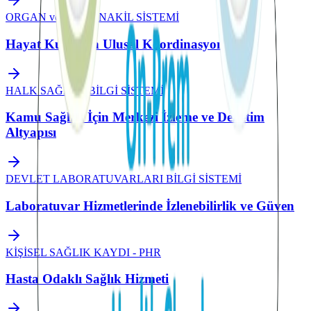
ORGAN ve DOKU NAKİL SİSTEMİ
Hayat Kurtaran Ulusal Koordinasyon
HALK SAĞLIĞI BİLGİ SİSTEMİ
Kamu Sağlığı İçin Merkezi İzleme ve Denetim
Altyapısı
DEVLET LABORATUVARLARI BİLGİ SİSTEMİ
Laboratuvar Hizmetlerinde İzlenebilirlik ve Güven
KİŞİSEL SAĞLIK KAYDI - PHR
Hasta Odaklı Sağlık Hizmeti