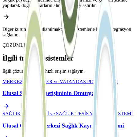
yapılarak doğru kararların alınması kolaylaştırılır.
Diğer kurumlarda kullanılmakta olan sistemlerle kolay entegrasyon
sağlanır.
ÇÖZÜMLER
İlgili ürün ve sistemler
İlgili çözüm ailelerine hızlı erişim sağlayın.
MERKEZİ SİSTEMLER ve VATANDAŞ PORTALLARI
Ulusal Sağlık Yönetişiminin Omurgası
SAĞLIK PERSONELİ ve SAĞLIK TESİS YÖNETİM SİSTEMİ
Ulusal Ölçekte Merkezi Sağlık Kaynak Yönetimi