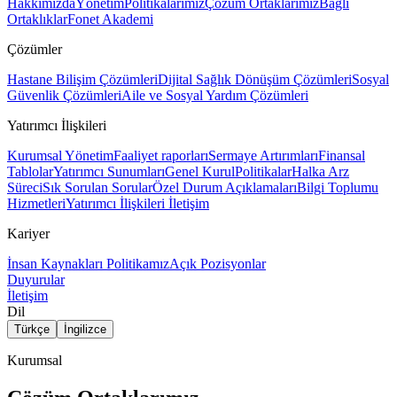
Hakkımızda
Yönetim
Politikalarımız
Çözüm Ortaklarımız
Bağlı
Ortaklıklar
Fonet Akademi
Çözümler
Hastane Bilişim Çözümleri
Dijital Sağlık Dönüşüm Çözümleri
Sosyal
Güvenlik Çözümleri
Aile ve Sosyal Yardım Çözümleri
Yatırımcı İlişkileri
Kurumsal Yönetim
Faaliyet raporları
Sermaye Artırımları
Finansal
Tablolar
Yatırımcı Sunumları
Genel Kurul
Politikalar
Halka Arz
Süreci
Sık Sorulan Sorular
Özel Durum Açıklamaları
Bilgi Toplumu
Hizmetleri
Yatırımcı İlişkileri İletişim
Kariyer
İnsan Kaynakları Politikamız
Açık Pozisyonlar
Duyurular
İletişim
Dil
Türkçe
İngilizce
Kurumsal