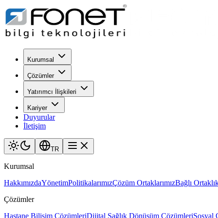
Kurumsal
Çözümler
Yatırımcı İlişkileri
Kariyer
Duyurular
İletişim
TR
Kurumsal
Hakkımızda
Yönetim
Politikalarımız
Çözüm Ortaklarımız
Bağlı Ortaklık
Çözümler
Hastane Bilişim Çözümleri
Dijital Sağlık Dönüşüm Çözümleri
Sosyal 