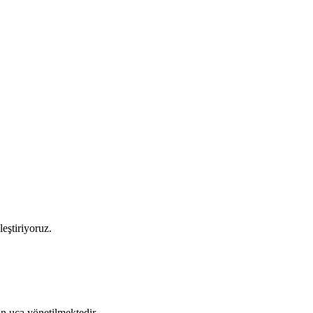
leştiriyoruz.
tan uca yönetilmektedir.