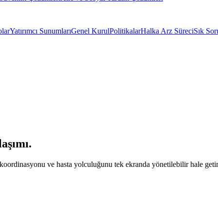
olar
Yatırımcı Sunumları
Genel Kurul
Politikalar
Halka Arz Süreci
Sık Sor
laşımı.
 koordinasyonu ve hasta yolculuğunu tek ekranda yönetilebilir hale geti