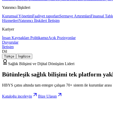
Yatırımcı İlişkileri
Kurumsal Yönetim
Faaliyet raporları
Sermaye Artırımları
Finansal Tabl
Hizmetleri
Yatırımcı İlişkileri İletişim
Kariyer
İnsan Kaynakları Politikamız
Açık Pozisyonlar
Duyurular
İletişim
Dil
Türkçe
İngilizce
Sağlık Bilişimi ve Dijital Dönüşüm Lideri
Bütünleşik sağlık bilişimi
tek platform
yak
HBYS çatısı altında tam entegre çalışan 70+ sistem ile kurumlar arası
Kataloğu inceleyin
Bize Ulaşın