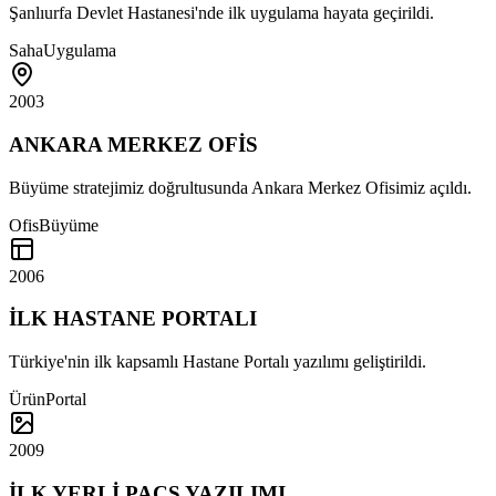
Şanlıurfa Devlet Hastanesi'nde ilk uygulama hayata geçirildi.
Saha
Uygulama
2003
ANKARA MERKEZ OFİS
Büyüme stratejimiz doğrultusunda Ankara Merkez Ofisimiz açıldı.
Ofis
Büyüme
2006
İLK HASTANE PORTALI
Türkiye'nin ilk kapsamlı Hastane Portalı yazılımı geliştirildi.
Ürün
Portal
2009
İLK YERLİ PACS YAZILIMI