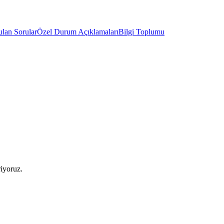
ulan Sorular
Özel Durum Açıklamaları
Bilgi Toplumu
riyoruz.