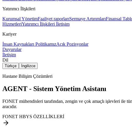
Yatırımcı İlişkileri
Kurumsal Yönetim
Faaliyet raporları
Sermaye Artırımları
Finansal Tabl
Hizmetleri
Yatırımcı İlişkileri İletişim
Kariyer
İnsan Kaynakları Politikamız
Açık Pozisyonlar
Duyurular
İletişim
Dil
Türkçe
İngilizce
Hastane Bilişim Çözümleri
AGENT - Sistem Yönetim Asistanı
FONET mühendisleri tarafından, zengin ve çok amaçlı işlevleri ile tüm
aracıdır.
FONET HBYS ÖZELLİKLERİ