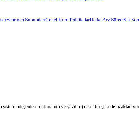
olar
Yatırımcı Sunumları
Genel Kurul
Politikalar
Halka Arz Süreci
Sık Sor
 sistem bileşenlerini (donanım ve yazılım) etkin bir şekilde uzaktan yö