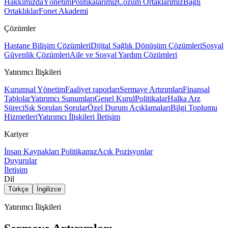
Hakkımızda
Yönetim
Politikalarımız
Çözüm Ortaklarımız
Bağlı
Ortaklıklar
Fonet Akademi
Çözümler
Hastane Bilişim Çözümleri
Dijital Sağlık Dönüşüm Çözümleri
Sosyal
Güvenlik Çözümleri
Aile ve Sosyal Yardım Çözümleri
Yatırımcı İlişkileri
Kurumsal Yönetim
Faaliyet raporları
Sermaye Artırımları
Finansal
Tablolar
Yatırımcı Sunumları
Genel Kurul
Politikalar
Halka Arz
Süreci
Sık Sorulan Sorular
Özel Durum Açıklamaları
Bilgi Toplumu
Hizmetleri
Yatırımcı İlişkileri İletişim
Kariyer
İnsan Kaynakları Politikamız
Açık Pozisyonlar
Duyurular
İletişim
Dil
Türkçe
İngilizce
Yatırımcı İlişkileri