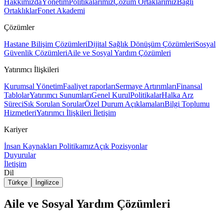
Hakkımızda
Yönetim
Politikalarımız
Çözüm Ortaklarımız
Bağlı
Ortaklıklar
Fonet Akademi
Çözümler
Hastane Bilişim Çözümleri
Dijital Sağlık Dönüşüm Çözümleri
Sosyal
Güvenlik Çözümleri
Aile ve Sosyal Yardım Çözümleri
Yatırımcı İlişkileri
Kurumsal Yönetim
Faaliyet raporları
Sermaye Artırımları
Finansal
Tablolar
Yatırımcı Sunumları
Genel Kurul
Politikalar
Halka Arz
Süreci
Sık Sorulan Sorular
Özel Durum Açıklamaları
Bilgi Toplumu
Hizmetleri
Yatırımcı İlişkileri İletişim
Kariyer
İnsan Kaynakları Politikamız
Açık Pozisyonlar
Duyurular
İletişim
Dil
Türkçe
İngilizce
Aile ve Sosyal Yardım Çözümleri