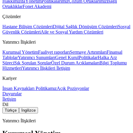
Hakkımızda
Yönetim
Politikalarımız
Çözüm Ortaklarımız
Bağlı
Ortaklıklar
Fonet Akademi
Çözümler
Hastane Bilişim Çözümleri
Dijital Sağlık Dönüşüm Çözümleri
Sosyal
Güvenlik Çözümleri
Aile ve Sosyal Yardım Çözümleri
Yatırımcı İlişkileri
Kurumsal Yönetim
Faaliyet raporları
Sermaye Artırımları
Finansal
Tablolar
Yatırımcı Sunumları
Genel Kurul
Politikalar
Halka Arz
Süreci
Sık Sorulan Sorular
Özel Durum Açıklamaları
Bilgi Toplumu
Hizmetleri
Yatırımcı İlişkileri İletişim
Kariyer
İnsan Kaynakları Politikamız
Açık Pozisyonlar
Duyurular
İletişim
Dil
Türkçe
İngilizce
Yatırımcı İlişkileri