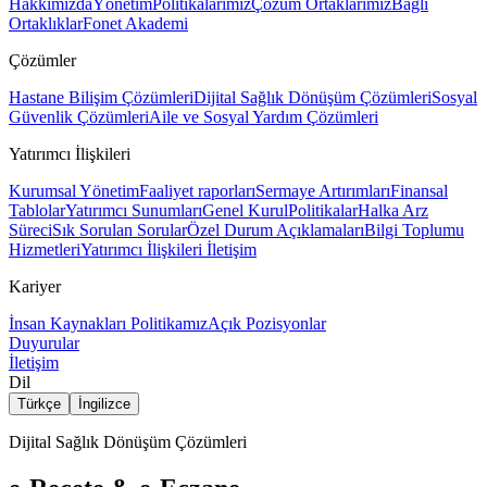
Hakkımızda
Yönetim
Politikalarımız
Çözüm Ortaklarımız
Bağlı
Ortaklıklar
Fonet Akademi
Çözümler
Hastane Bilişim Çözümleri
Dijital Sağlık Dönüşüm Çözümleri
Sosyal
Güvenlik Çözümleri
Aile ve Sosyal Yardım Çözümleri
Yatırımcı İlişkileri
Kurumsal Yönetim
Faaliyet raporları
Sermaye Artırımları
Finansal
Tablolar
Yatırımcı Sunumları
Genel Kurul
Politikalar
Halka Arz
Süreci
Sık Sorulan Sorular
Özel Durum Açıklamaları
Bilgi Toplumu
Hizmetleri
Yatırımcı İlişkileri İletişim
Kariyer
İnsan Kaynakları Politikamız
Açık Pozisyonlar
Duyurular
İletişim
Dil
Türkçe
İngilizce
Dijital Sağlık Dönüşüm Çözümleri