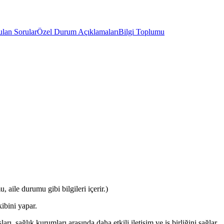
ulan Sorular
Özel Durum Açıklamaları
Bilgi Toplumu
 aile durumu gibi bilgileri içerir.)
ibini yapar.
ı, sağlık kurumları arasında daha etkili iletişim ve iş birliğini sağlar.