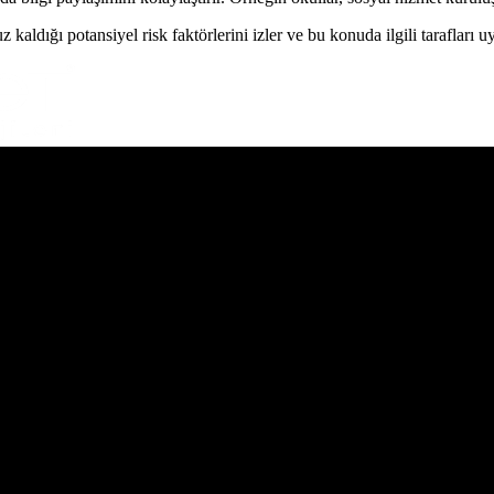
ldığı potansiyel risk faktörlerini izler ve bu konuda ilgili tarafları uy