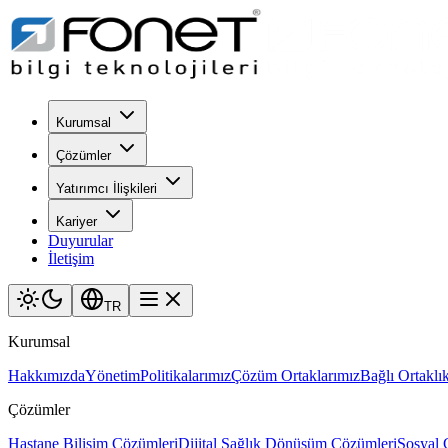
Kurumsal
Çözümler
Yatırımcı İlişkileri
Kariyer
Duyurular
İletişim
TR
Kurumsal
Hakkımızda
Yönetim
Politikalarımız
Çözüm Ortaklarımız
Bağlı Ortaklık
Çözümler
Hastane Bilişim Çözümleri
Dijital Sağlık Dönüşüm Çözümleri
Sosyal 