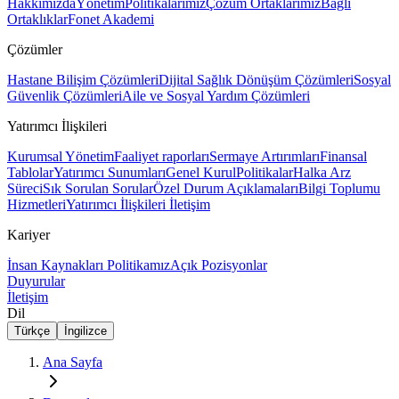
Hakkımızda
Yönetim
Politikalarımız
Çözüm Ortaklarımız
Bağlı
Ortaklıklar
Fonet Akademi
Çözümler
Hastane Bilişim Çözümleri
Dijital Sağlık Dönüşüm Çözümleri
Sosyal
Güvenlik Çözümleri
Aile ve Sosyal Yardım Çözümleri
Yatırımcı İlişkileri
Kurumsal Yönetim
Faaliyet raporları
Sermaye Artırımları
Finansal
Tablolar
Yatırımcı Sunumları
Genel Kurul
Politikalar
Halka Arz
Süreci
Sık Sorulan Sorular
Özel Durum Açıklamaları
Bilgi Toplumu
Hizmetleri
Yatırımcı İlişkileri İletişim
Kariyer
İnsan Kaynakları Politikamız
Açık Pozisyonlar
Duyurular
İletişim
Dil
Türkçe
İngilizce
Ana Sayfa