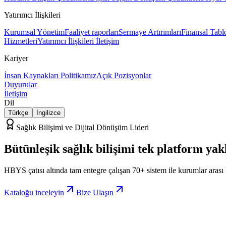
Yatırımcı İlişkileri
Kurumsal Yönetim
Faaliyet raporları
Sermaye Artırımları
Finansal Tabl
Hizmetleri
Yatırımcı İlişkileri İletişim
Kariyer
İnsan Kaynakları Politikamız
Açık Pozisyonlar
Duyurular
İletişim
Dil
Türkçe
İngilizce
Sağlık Bilişimi ve Dijital Dönüşüm Lideri
Bütünleşik sağlık bilişimi
tek platform
yak
HBYS çatısı altında tam entegre çalışan 70+ sistem ile kurumlar arası
Kataloğu inceleyin
Bize Ulaşın