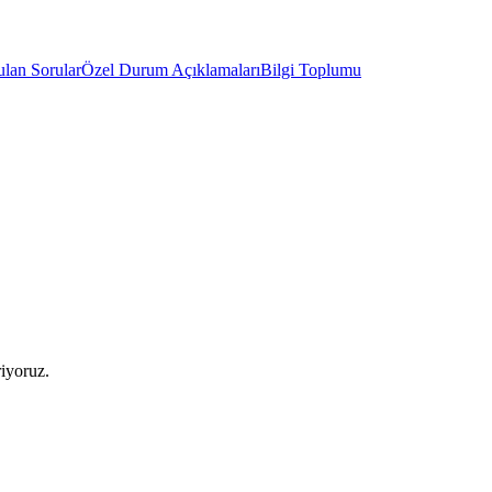
ulan Sorular
Özel Durum Açıklamaları
Bilgi Toplumu
riyoruz.