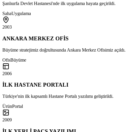
Şanlıurfa Devlet Hastanesi'nde ilk uygulama hayata geçirildi.
Saha
Uygulama
2003
ANKARA MERKEZ OFİS
Büyüme stratejimiz doğrultusunda Ankara Merkez Ofisimiz açıldı.
Ofis
Büyüme
2006
İLK HASTANE PORTALI
Türkiye'nin ilk kapsamlı Hastane Portalı yazılımı geliştirildi.
Ürün
Portal
2009
İLK YERLİ PACS YAZILIMI