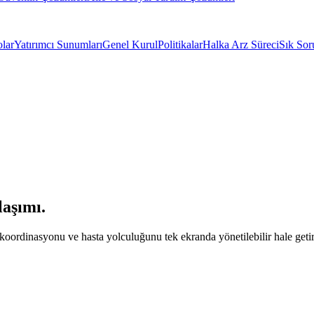
olar
Yatırımcı Sunumları
Genel Kurul
Politikalar
Halka Arz Süreci
Sık Sor
laşımı.
 koordinasyonu ve hasta yolculuğunu tek ekranda yönetilebilir hale geti