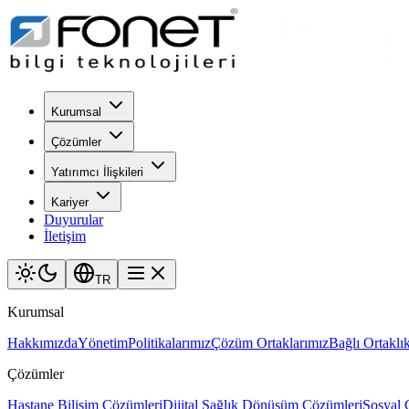
Kurumsal
Çözümler
Yatırımcı İlişkileri
Kariyer
Duyurular
İletişim
TR
Kurumsal
Hakkımızda
Yönetim
Politikalarımız
Çözüm Ortaklarımız
Bağlı Ortaklık
Çözümler
Hastane Bilişim Çözümleri
Dijital Sağlık Dönüşüm Çözümleri
Sosyal 