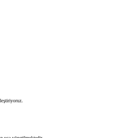
leştiriyoruz.
tan uca yönetilmektedir.