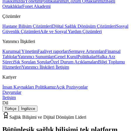
Hakkımızda
Yönetim
Politikalarımız
Çözüm Ortaklarımız
Bağlı
Ortaklıklar
Fonet Akademi
Çözümler
Hastane Bilişim Çözümleri
Dijital Sağlık Dönüşüm Çözümleri
Sosyal
Güvenlik Çözümleri
Aile ve Sosyal Yardım Çözümleri
Yatırımcı İlişkileri
Kurumsal Yönetim
Faaliyet raporları
Sermaye Artırımları
Finansal
Tablolar
Yatırımcı Sunumları
Genel Kurul
Politikalar
Halka Arz
Süreci
Sık Sorulan Sorular
Özel Durum Açıklamaları
Bilgi Toplumu
Hizmetleri
Yatırımcı İlişkileri İletişim
Kariyer
İnsan Kaynakları Politikamız
Açık Pozisyonlar
Duyurular
İletişim
Dil
Türkçe
İngilizce
Sağlık Bilişimi ve Dijital Dönüşüm Lideri
Bütünleşik sağlık bilişimi
tek platform