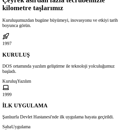
Çeyrek asırdan fazla tecrübemizle
kilometre taşlarımız
Kuruluşumuzdan bugüne büyümeyi, inovasyonu ve etkiyi tarih
boyunca görün.
1997
KURULUŞ
DOS ortamında yazılım geliştirme ile teknoloji yolculuğumuz
başladı.
Kuruluş
Yazılım
1999
İLK UYGULAMA
Şanlıurfa Devlet Hastanesi'nde ilk uygulama hayata geçirildi.
Saha
Uygulama