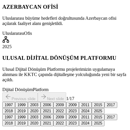
AZERBAYCAN OFİSİ
Uluslararası büyüme hedefleri doğrultusunda Azerbaycan ofisi
açılarak faaliyet alanı genişletildi.
Uluslararası
Ofis
2025
ULUSAL DİJİTAL DÖNÜŞÜM PLATFORMU
Ulusal Dijital Dönüşüm Platformu projelerimizin uygulamaya
alınması ile KKTC çapında dijitalleşme yolculuğunda yeni bir sayfa
açıldı.
Dijital Dönüşüm
Platform
1
/
17
Previous slide
Next slide
1997
1999
2003
2006
2009
2009
2011
2015
2017
2018
2019
2020
2021
2022
2023
2024
2025
1997
1999
2003
2006
2009
2009
2011
2015
2017
2018
2019
2020
2021
2022
2023
2024
2025