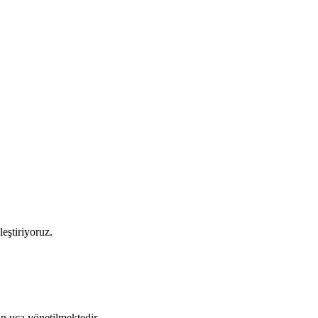
leştiriyoruz.
tan uca yönetilmektedir.