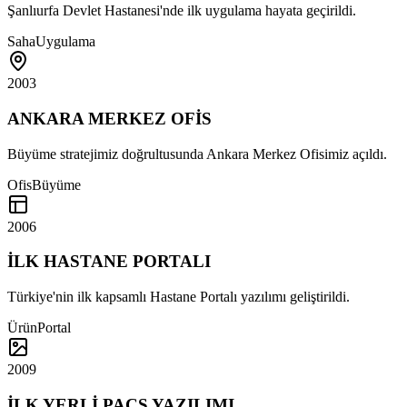
Şanlıurfa Devlet Hastanesi'nde ilk uygulama hayata geçirildi.
Saha
Uygulama
2003
ANKARA MERKEZ OFİS
Büyüme stratejimiz doğrultusunda Ankara Merkez Ofisimiz açıldı.
Ofis
Büyüme
2006
İLK HASTANE PORTALI
Türkiye'nin ilk kapsamlı Hastane Portalı yazılımı geliştirildi.
Ürün
Portal
2009
İLK YERLİ PACS YAZILIMI