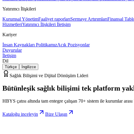
Yatırımcı İlişkileri
Kurumsal Yönetim
Faaliyet raporları
Sermaye Artırımları
Finansal Tabl
Hizmetleri
Yatırımcı İlişkileri İletişim
Kariyer
İnsan Kaynakları Politikamız
Açık Pozisyonlar
Duyurular
İletişim
Dil
Türkçe
İngilizce
Sağlık Bilişimi ve Dijital Dönüşüm Lideri
Bütünleşik sağlık bilişimi
tek platform
yak
HBYS çatısı altında tam entegre çalışan 70+ sistem ile kurumlar arası
Kataloğu inceleyin
Bize Ulaşın