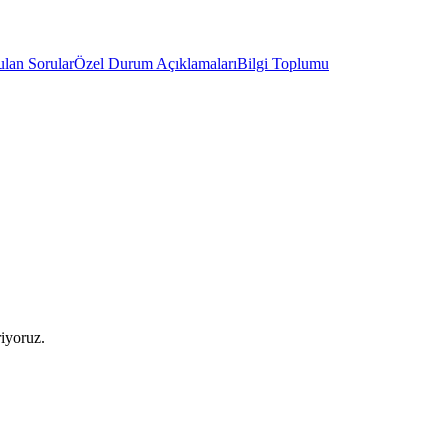
ulan Sorular
Özel Durum Açıklamaları
Bilgi Toplumu
riyoruz.