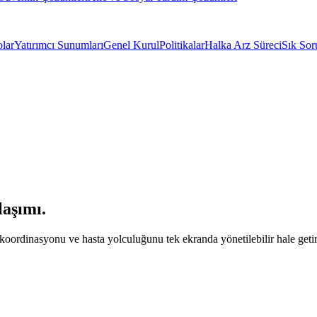
olar
Yatırımcı Sunumları
Genel Kurul
Politikalar
Halka Arz Süreci
Sık Sor
laşımı.
 koordinasyonu ve hasta yolculuğunu tek ekranda yönetilebilir hale geti