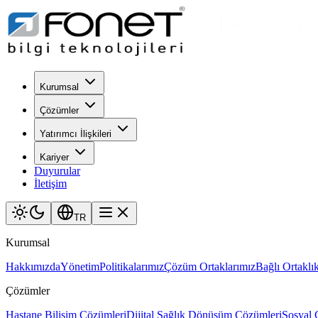
Kurumsal
Çözümler
Yatırımcı İlişkileri
Kariyer
Duyurular
İletişim
TR
Kurumsal
Hakkımızda
Yönetim
Politikalarımız
Çözüm Ortaklarımız
Bağlı Ortaklık
Çözümler
Hastane Bilişim Çözümleri
Dijital Sağlık Dönüşüm Çözümleri
Sosyal 