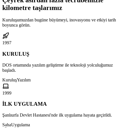
Çeyrek asırdan fazla tecrübemizle
kilometre taşlarımız
Kuruluşumuzdan bugüne büyümeyi, inovasyonu ve etkiyi tarih
boyunca görün.
1997
KURULUŞ
DOS ortamında yazılım geliştirme ile teknoloji yolculuğumuz
başladı.
Kuruluş
Yazılım
1999
İLK UYGULAMA
Şanlıurfa Devlet Hastanesi'nde ilk uygulama hayata geçirildi.
Saha
Uygulama