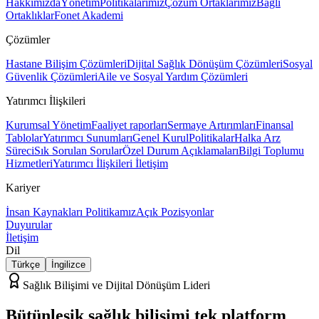
Hakkımızda
Yönetim
Politikalarımız
Çözüm Ortaklarımız
Bağlı
Ortaklıklar
Fonet Akademi
Çözümler
Hastane Bilişim Çözümleri
Dijital Sağlık Dönüşüm Çözümleri
Sosyal
Güvenlik Çözümleri
Aile ve Sosyal Yardım Çözümleri
Yatırımcı İlişkileri
Kurumsal Yönetim
Faaliyet raporları
Sermaye Artırımları
Finansal
Tablolar
Yatırımcı Sunumları
Genel Kurul
Politikalar
Halka Arz
Süreci
Sık Sorulan Sorular
Özel Durum Açıklamaları
Bilgi Toplumu
Hizmetleri
Yatırımcı İlişkileri İletişim
Kariyer
İnsan Kaynakları Politikamız
Açık Pozisyonlar
Duyurular
İletişim
Dil
Türkçe
İngilizce
Sağlık Bilişimi ve Dijital Dönüşüm Lideri
Bütünleşik sağlık bilişimi
tek platform