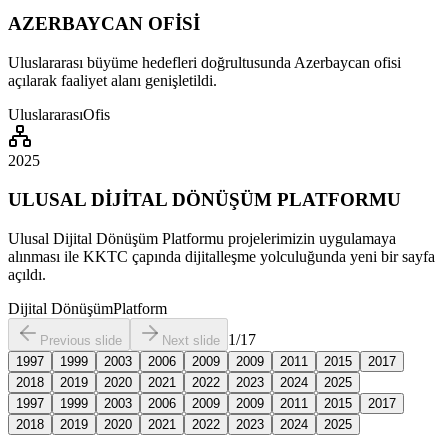
AZERBAYCAN OFİSİ
Uluslararası büyüme hedefleri doğrultusunda Azerbaycan ofisi
açılarak faaliyet alanı genişletildi.
Uluslararası
Ofis
2025
ULUSAL DİJİTAL DÖNÜŞÜM PLATFORMU
Ulusal Dijital Dönüşüm Platformu projelerimizin uygulamaya
alınması ile KKTC çapında dijitalleşme yolculuğunda yeni bir sayfa
açıldı.
Dijital Dönüşüm
Platform
1
/
17
Previous slide
Next slide
1997
1999
2003
2006
2009
2009
2011
2015
2017
2018
2019
2020
2021
2022
2023
2024
2025
1997
1999
2003
2006
2009
2009
2011
2015
2017
2018
2019
2020
2021
2022
2023
2024
2025