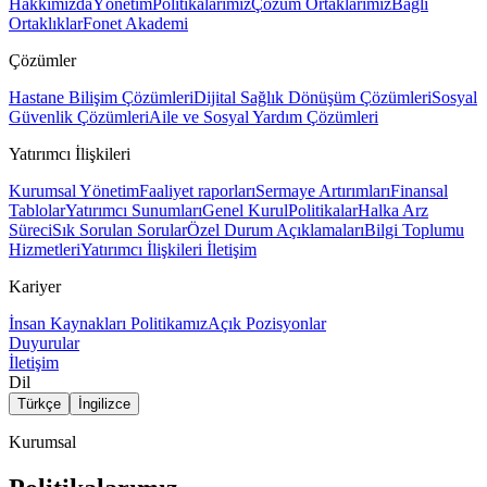
Hakkımızda
Yönetim
Politikalarımız
Çözüm Ortaklarımız
Bağlı
Ortaklıklar
Fonet Akademi
Çözümler
Hastane Bilişim Çözümleri
Dijital Sağlık Dönüşüm Çözümleri
Sosyal
Güvenlik Çözümleri
Aile ve Sosyal Yardım Çözümleri
Yatırımcı İlişkileri
Kurumsal Yönetim
Faaliyet raporları
Sermaye Artırımları
Finansal
Tablolar
Yatırımcı Sunumları
Genel Kurul
Politikalar
Halka Arz
Süreci
Sık Sorulan Sorular
Özel Durum Açıklamaları
Bilgi Toplumu
Hizmetleri
Yatırımcı İlişkileri İletişim
Kariyer
İnsan Kaynakları Politikamız
Açık Pozisyonlar
Duyurular
İletişim
Dil
Türkçe
İngilizce
Kurumsal