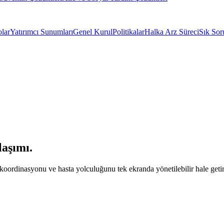
olar
Yatırımcı Sunumları
Genel Kurul
Politikalar
Halka Arz Süreci
Sık Sor
laşımı.
 koordinasyonu ve hasta yolculuğunu tek ekranda yönetilebilir hale geti