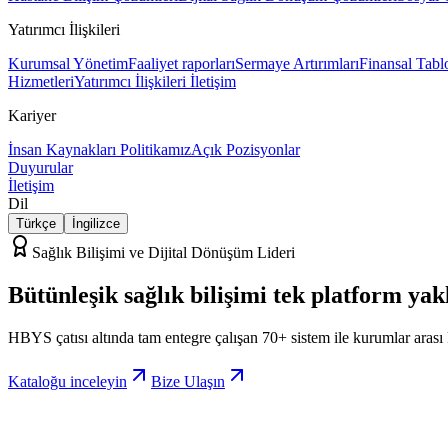
Yatırımcı İlişkileri
Kurumsal Yönetim
Faaliyet raporları
Sermaye Artırımları
Finansal Tabl
Hizmetleri
Yatırımcı İlişkileri İletişim
Kariyer
İnsan Kaynakları Politikamız
Açık Pozisyonlar
Duyurular
İletişim
Dil
Türkçe
İngilizce
Sağlık Bilişimi ve Dijital Dönüşüm Lideri
Bütünleşik sağlık bilişimi
tek platform
yak
HBYS çatısı altında tam entegre çalışan 70+ sistem ile kurumlar arası
Kataloğu inceleyin
Bize Ulaşın