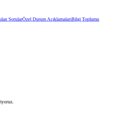
ulan Sorular
Özel Durum Açıklamaları
Bilgi Toplumu
riyoruz.