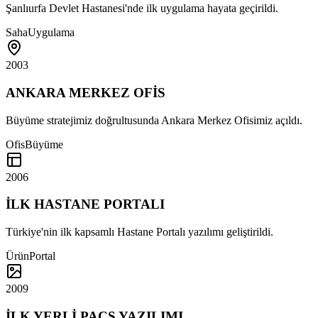
Şanlıurfa Devlet Hastanesi'nde ilk uygulama hayata geçirildi.
Saha
Uygulama
2003
ANKARA MERKEZ OFİS
Büyüme stratejimiz doğrultusunda Ankara Merkez Ofisimiz açıldı.
Ofis
Büyüme
2006
İLK HASTANE PORTALI
Türkiye'nin ilk kapsamlı Hastane Portalı yazılımı geliştirildi.
Ürün
Portal
2009
İLK YERLİ PACS YAZILIMI