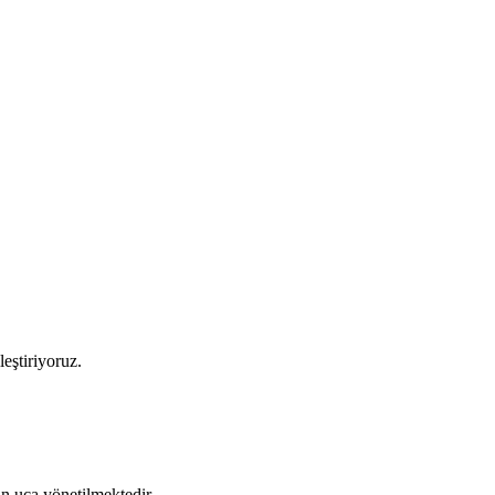
leştiriyoruz.
tan uca yönetilmektedir.