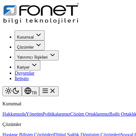
Kurumsal
Çözümler
Yatırımcı İlişkileri
Kariyer
Duyurular
İletişim
TR
Kurumsal
Hakkımızda
Yönetim
Politikalarımız
Çözüm Ortaklarımız
Bağlı Ortaklık
Çözümler
Hastane Bilişim Çözümleri
Dijital Sağlık Dönüşüm Çözümleri
Sosyal 