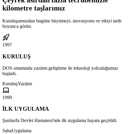
Çeyrek asırdan fazla tecrübemizle
kilometre taşlarımız
Kuruluşumuzdan bugüne büyümeyi, inovasyonu ve etkiyi tarih
boyunca görün.
1997
KURULUŞ
DOS ortamında yazılım geliştirme ile teknoloji yolculuğumuz
başladı.
Kuruluş
Yazılım
1999
İLK UYGULAMA
Şanlıurfa Devlet Hastanesi'nde ilk uygulama hayata geçirildi.
Saha
Uygulama