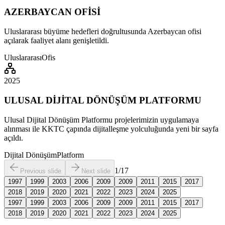
AZERBAYCAN OFİSİ
Uluslararası büyüme hedefleri doğrultusunda Azerbaycan ofisi
açılarak faaliyet alanı genişletildi.
Uluslararası
Ofis
2025
ULUSAL DİJİTAL DÖNÜŞÜM PLATFORMU
Ulusal Dijital Dönüşüm Platformu projelerimizin uygulamaya
alınması ile KKTC çapında dijitalleşme yolculuğunda yeni bir sayfa
açıldı.
Dijital Dönüşüm
Platform
1
/
17
Previous slide
Next slide
1997
1999
2003
2006
2009
2009
2011
2015
2017
2018
2019
2020
2021
2022
2023
2024
2025
1997
1999
2003
2006
2009
2009
2011
2015
2017
2018
2019
2020
2021
2022
2023
2024
2025