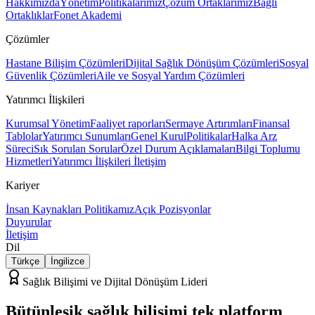
Hakkımızda
Yönetim
Politikalarımız
Çözüm Ortaklarımız
Bağlı
Ortaklıklar
Fonet Akademi
Çözümler
Hastane Bilişim Çözümleri
Dijital Sağlık Dönüşüm Çözümleri
Sosyal
Güvenlik Çözümleri
Aile ve Sosyal Yardım Çözümleri
Yatırımcı İlişkileri
Kurumsal Yönetim
Faaliyet raporları
Sermaye Artırımları
Finansal
Tablolar
Yatırımcı Sunumları
Genel Kurul
Politikalar
Halka Arz
Süreci
Sık Sorulan Sorular
Özel Durum Açıklamaları
Bilgi Toplumu
Hizmetleri
Yatırımcı İlişkileri İletişim
Kariyer
İnsan Kaynakları Politikamız
Açık Pozisyonlar
Duyurular
İletişim
Dil
Türkçe
İngilizce
Sağlık Bilişimi ve Dijital Dönüşüm Lideri
Bütünleşik sağlık bilişimi
tek platform