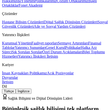
Hakkımızda
Yönetim
Politikalarımız
Çözüm Ortaklarımız
Bağlı
Ortaklıklar
Fonet Akademi
Çözümler
Hastane Bilişim Çözümleri
Dijital Sağlık Dönüşüm Çözümleri
Sosyal
Güvenlik Çözümleri
Aile ve Sosyal Yardım Çözümleri
Yatırımcı İlişkileri
Kurumsal Yönetim
Faaliyet raporları
Sermaye Artırımları
Finansal
Tablolar
Yatırımcı Sunumları
Genel Kurul
Politikalar
Halka Arz
Süreci
Sık Sorulan Sorular
Özel Durum Açıklamaları
Bilgi Toplumu
Hizmetleri
Yatırımcı İlişkileri İletişim
Kariyer
İnsan Kaynakları Politikamız
Açık Pozisyonlar
Duyurular
İletişim
Dil
Türkçe
İngilizce
Sağlık Bilişimi ve Dijital Dönüşüm Lideri
Bütünleşik sağlık bilişimi
tek platform