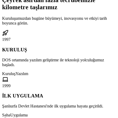
Çeyrek asırdan fazla tecrübemizle
kilometre taşlarımız
Kuruluşumuzdan bugüne büyümeyi, inovasyonu ve etkiyi tarih
boyunca görün.
1997
KURULUŞ
DOS ortamında yazılım geliştirme ile teknoloji yolculuğumuz
başladı.
Kuruluş
Yazılım
1999
İLK UYGULAMA
Şanlıurfa Devlet Hastanesi'nde ilk uygulama hayata geçirildi.
Saha
Uygulama