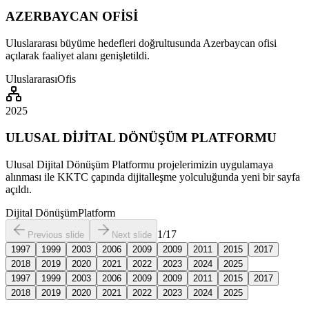
AZERBAYCAN OFİSİ
Uluslararası büyüme hedefleri doğrultusunda Azerbaycan ofisi
açılarak faaliyet alanı genişletildi.
Uluslararası
Ofis
2025
ULUSAL DİJİTAL DÖNÜŞÜM PLATFORMU
Ulusal Dijital Dönüşüm Platformu projelerimizin uygulamaya
alınması ile KKTC çapında dijitalleşme yolculuğunda yeni bir sayfa
açıldı.
Dijital Dönüşüm
Platform
1
/
17
Previous slide
Next slide
1997
1999
2003
2006
2009
2009
2011
2015
2017
2018
2019
2020
2021
2022
2023
2024
2025
1997
1999
2003
2006
2009
2009
2011
2015
2017
2018
2019
2020
2021
2022
2023
2024
2025