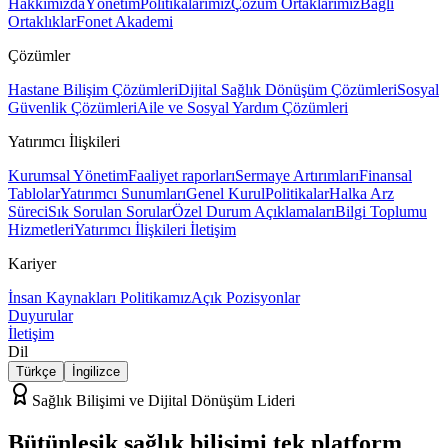
Hakkımızda
Yönetim
Politikalarımız
Çözüm Ortaklarımız
Bağlı
Ortaklıklar
Fonet Akademi
Çözümler
Hastane Bilişim Çözümleri
Dijital Sağlık Dönüşüm Çözümleri
Sosyal
Güvenlik Çözümleri
Aile ve Sosyal Yardım Çözümleri
Yatırımcı İlişkileri
Kurumsal Yönetim
Faaliyet raporları
Sermaye Artırımları
Finansal
Tablolar
Yatırımcı Sunumları
Genel Kurul
Politikalar
Halka Arz
Süreci
Sık Sorulan Sorular
Özel Durum Açıklamaları
Bilgi Toplumu
Hizmetleri
Yatırımcı İlişkileri İletişim
Kariyer
İnsan Kaynakları Politikamız
Açık Pozisyonlar
Duyurular
İletişim
Dil
Türkçe
İngilizce
Sağlık Bilişimi ve Dijital Dönüşüm Lideri
Bütünleşik sağlık bilişimi
tek platform