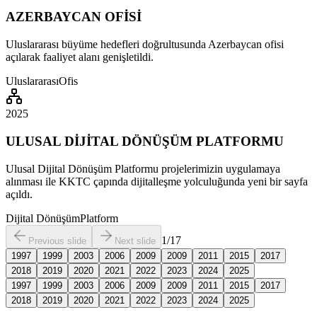
AZERBAYCAN OFİSİ
Uluslararası büyüme hedefleri doğrultusunda Azerbaycan ofisi
açılarak faaliyet alanı genişletildi.
Uluslararası
Ofis
2025
ULUSAL DİJİTAL DÖNÜŞÜM PLATFORMU
Ulusal Dijital Dönüşüm Platformu projelerimizin uygulamaya
alınması ile KKTC çapında dijitalleşme yolculuğunda yeni bir sayfa
açıldı.
Dijital Dönüşüm
Platform
1
/
17
Previous slide
Next slide
1997
1999
2003
2006
2009
2009
2011
2015
2017
2018
2019
2020
2021
2022
2023
2024
2025
1997
1999
2003
2006
2009
2009
2011
2015
2017
2018
2019
2020
2021
2022
2023
2024
2025