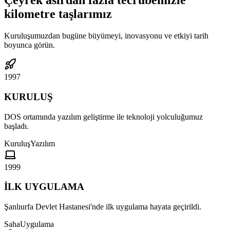
Çeyrek asırdan fazla tecrübemizle
kilometre taşlarımız
Kuruluşumuzdan bugüne büyümeyi, inovasyonu ve etkiyi tarih
boyunca görün.
1997
KURULUŞ
DOS ortamında yazılım geliştirme ile teknoloji yolculuğumuz
başladı.
Kuruluş
Yazılım
1999
İLK UYGULAMA
Şanlıurfa Devlet Hastanesi'nde ilk uygulama hayata geçirildi.
Saha
Uygulama