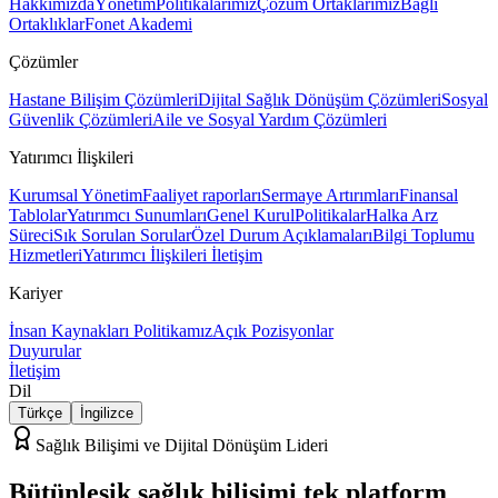
Hakkımızda
Yönetim
Politikalarımız
Çözüm Ortaklarımız
Bağlı
Ortaklıklar
Fonet Akademi
Çözümler
Hastane Bilişim Çözümleri
Dijital Sağlık Dönüşüm Çözümleri
Sosyal
Güvenlik Çözümleri
Aile ve Sosyal Yardım Çözümleri
Yatırımcı İlişkileri
Kurumsal Yönetim
Faaliyet raporları
Sermaye Artırımları
Finansal
Tablolar
Yatırımcı Sunumları
Genel Kurul
Politikalar
Halka Arz
Süreci
Sık Sorulan Sorular
Özel Durum Açıklamaları
Bilgi Toplumu
Hizmetleri
Yatırımcı İlişkileri İletişim
Kariyer
İnsan Kaynakları Politikamız
Açık Pozisyonlar
Duyurular
İletişim
Dil
Türkçe
İngilizce
Sağlık Bilişimi ve Dijital Dönüşüm Lideri
Bütünleşik sağlık bilişimi
tek platform