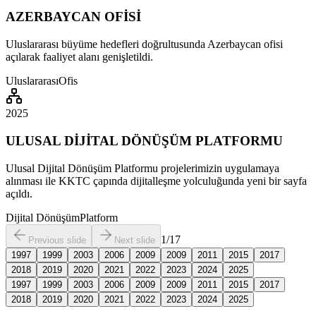
AZERBAYCAN OFİSİ
Uluslararası büyüme hedefleri doğrultusunda Azerbaycan ofisi
açılarak faaliyet alanı genişletildi.
Uluslararası
Ofis
2025
ULUSAL DİJİTAL DÖNÜŞÜM PLATFORMU
Ulusal Dijital Dönüşüm Platformu projelerimizin uygulamaya
alınması ile KKTC çapında dijitalleşme yolculuğunda yeni bir sayfa
açıldı.
Dijital Dönüşüm
Platform
1
/
17
Previous slide
Next slide
1997
1999
2003
2006
2009
2009
2011
2015
2017
2018
2019
2020
2021
2022
2023
2024
2025
1997
1999
2003
2006
2009
2009
2011
2015
2017
2018
2019
2020
2021
2022
2023
2024
2025