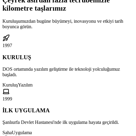
Çeyrek asırdan fazla tecrübemizle
kilometre taşlarımız
Kuruluşumuzdan bugüne büyümeyi, inovasyonu ve etkiyi tarih
boyunca görün.
1997
KURULUŞ
DOS ortamında yazılım geliştirme ile teknoloji yolculuğumuz
başladı.
Kuruluş
Yazılım
1999
İLK UYGULAMA
Şanlıurfa Devlet Hastanesi'nde ilk uygulama hayata geçirildi.
Saha
Uygulama