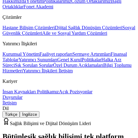
Hakkımızda
Yönetim
Politikalarımız
Çözüm Ortaklarımız
Bağlı
Ortaklıklar
Fonet Akademi
Çözümler
Hastane Bilişim Çözümleri
Dijital Sağlık Dönüşüm Çözümleri
Sosyal
Güvenlik Çözümleri
Aile ve Sosyal Yardım Çözümleri
Yatırımcı İlişkileri
Kurumsal Yönetim
Faaliyet raporları
Sermaye Artırımları
Finansal
Tablolar
Yatırımcı Sunumları
Genel Kurul
Politikalar
Halka Arz
Süreci
Sık Sorulan Sorular
Özel Durum Açıklamaları
Bilgi Toplumu
Hizmetleri
Yatırımcı İlişkileri İletişim
Kariyer
İnsan Kaynakları Politikamız
Açık Pozisyonlar
Duyurular
İletişim
Dil
Türkçe
İngilizce
Sağlık Bilişimi ve Dijital Dönüşüm Lideri
Bütünleşik sağlık bilişimi
tek platform