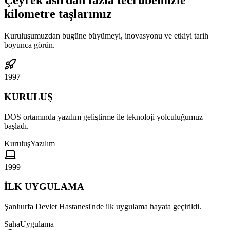
Çeyrek asırdan fazla tecrübemizle
kilometre taşlarımız
Kuruluşumuzdan bugüne büyümeyi, inovasyonu ve etkiyi tarih
boyunca görün.
1997
KURULUŞ
DOS ortamında yazılım geliştirme ile teknoloji yolculuğumuz
başladı.
Kuruluş
Yazılım
1999
İLK UYGULAMA
Şanlıurfa Devlet Hastanesi'nde ilk uygulama hayata geçirildi.
Saha
Uygulama