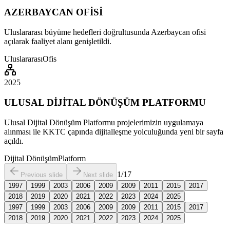
AZERBAYCAN OFİSİ
Uluslararası büyüme hedefleri doğrultusunda Azerbaycan ofisi
açılarak faaliyet alanı genişletildi.
Uluslararası
Ofis
2025
ULUSAL DİJİTAL DÖNÜŞÜM PLATFORMU
Ulusal Dijital Dönüşüm Platformu projelerimizin uygulamaya
alınması ile KKTC çapında dijitalleşme yolculuğunda yeni bir sayfa
açıldı.
Dijital Dönüşüm
Platform
1
/
17
Previous slide
Next slide
1997
1999
2003
2006
2009
2009
2011
2015
2017
2018
2019
2020
2021
2022
2023
2024
2025
1997
1999
2003
2006
2009
2009
2011
2015
2017
2018
2019
2020
2021
2022
2023
2024
2025